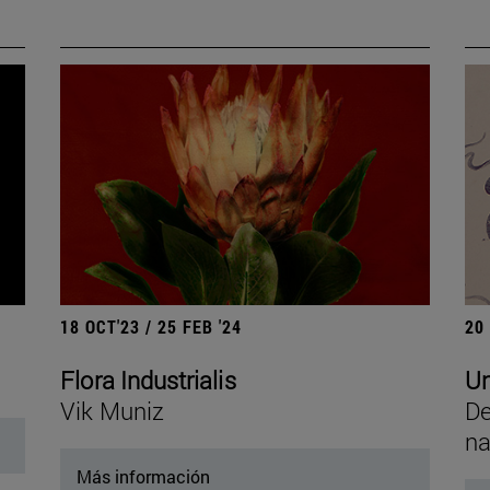
18 OCT'23 / 25 FEB '24
20
Flora Industrialis
Un
Vik Muniz
De
na
Más información