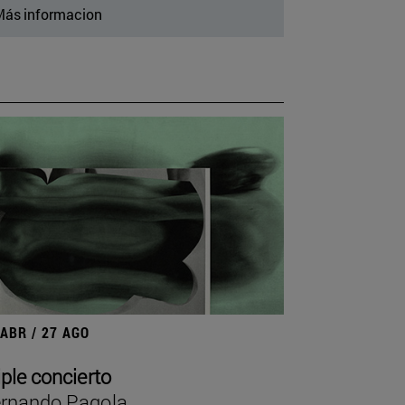
ás informacion
 ABR / 27 AGO
iple concierto
rnando Pagola