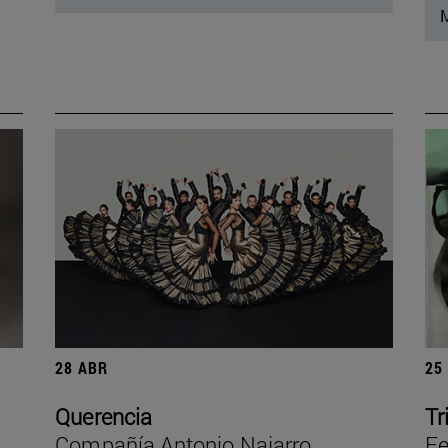
M
28 ABR
25
Querencia
Tr
Compañía Antonio Najarro
Fe