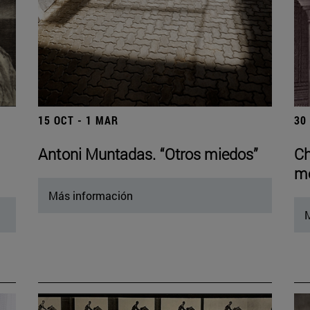
15 OCT - 1 MAR
30
Antoni Muntadas. “Otros miedos”
Ch
mo
Más información
M