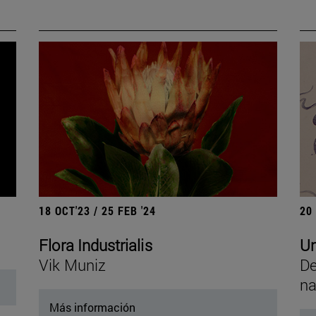
18 OCT'23 / 25 FEB '24
20
Flora Industrialis
Un
Vik Muniz
De
na
Más información