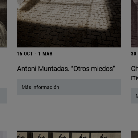
15 OCT - 1 MAR
30
Antoni Muntadas. “Otros miedos”
Ch
mo
Más información
M