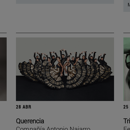
M
28 ABR
25
Querencia
Tr
Compañía Antonio Najarro
Fe