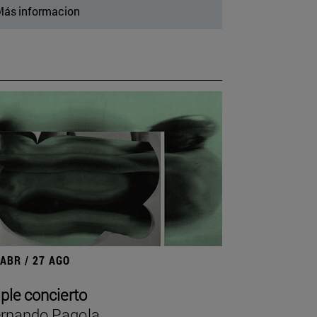
ás informacion
 ABR / 27 AGO
iple concierto
rnando Pagola