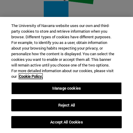
The University of Navarra website uses our own and third-
party cookies to store and retrieve information when you
22 SEP
browse. Different types of cookies have different purposes.
For example, to identify you as a user, obtain information
FUNCIÓN Y FICCIÓN. Varios artistas
about your browsing habits respecting your privacy, or
personalize how the content is displayed. You can select the
cookies you want to enable or accept them all. This banner
Más información
will remain active until you choose one of the two options.
For more detailed information about our cookies, please visit
our
Cookie Policy.
Manage cookies
Reject All
Accept All Cookies