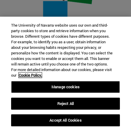
The University of Navarra website uses our own and third-
party cookies to store and retrieve information when you
22 SEP
browse. Different types of cookies have different purposes.
For example, to identify you as a user, obtain information
FUNCIÓN Y FICCIÓN. Varios artistas
about your browsing habits respecting your privacy, or
personalize how the content is displayed. You can select the
cookies you want to enable or accept them all. This banner
Más información
will remain active until you choose one of the two options.
For more detailed information about our cookies, please visit
our
Cookie Policy.
Manage cookies
Reject All
Accept All Cookies