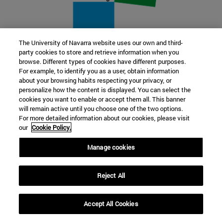
The University of Navarra website uses our own and third-
party cookies to store and retrieve information when you
22 SEP
browse. Different types of cookies have different purposes.
For example, to identify you as a user, obtain information
FUNCIÓN Y FICCIÓN. Varios artistas
about your browsing habits respecting your privacy, or
personalize how the content is displayed. You can select the
cookies you want to enable or accept them all. This banner
Más información
will remain active until you choose one of the two options.
For more detailed information about our cookies, please visit
our
Cookie Policy.
Manage cookies
Reject All
Accept All Cookies