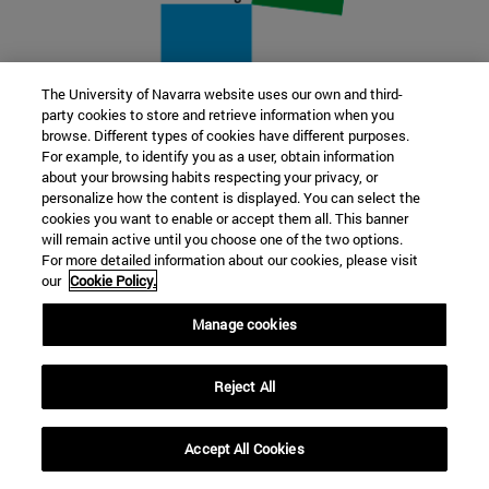
The University of Navarra website uses our own and third-
party cookies to store and retrieve information when you
22 SEP
browse. Different types of cookies have different purposes.
For example, to identify you as a user, obtain information
FUNCIÓN Y FICCIÓN. Varios artistas
about your browsing habits respecting your privacy, or
personalize how the content is displayed. You can select the
cookies you want to enable or accept them all. This banner
Más información
will remain active until you choose one of the two options.
For more detailed information about our cookies, please visit
our
Cookie Policy.
Manage cookies
Reject All
Accept All Cookies