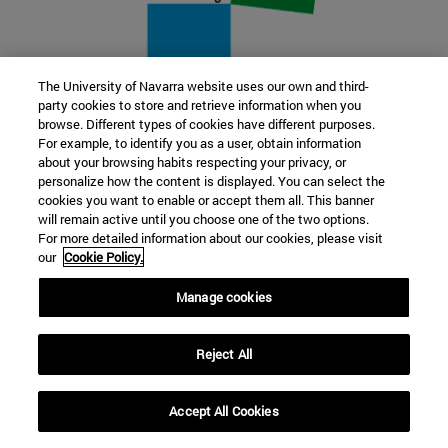
The University of Navarra website uses our own and third-
party cookies to store and retrieve information when you
22 SEP
browse. Different types of cookies have different purposes.
For example, to identify you as a user, obtain information
FUNCIÓN Y FICCIÓN. Varios artistas
about your browsing habits respecting your privacy, or
personalize how the content is displayed. You can select the
cookies you want to enable or accept them all. This banner
Más información
will remain active until you choose one of the two options.
For more detailed information about our cookies, please visit
our
Cookie Policy.
Manage cookies
Reject All
Accept All Cookies