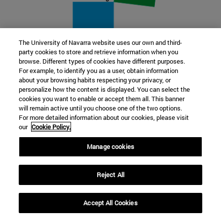
The University of Navarra website uses our own and third-
party cookies to store and retrieve information when you
22 SEP
browse. Different types of cookies have different purposes.
For example, to identify you as a user, obtain information
FUNCIÓN Y FICCIÓN. Varios artistas
about your browsing habits respecting your privacy, or
personalize how the content is displayed. You can select the
cookies you want to enable or accept them all. This banner
Más información
will remain active until you choose one of the two options.
For more detailed information about our cookies, please visit
our
Cookie Policy.
Manage cookies
Reject All
Accept All Cookies