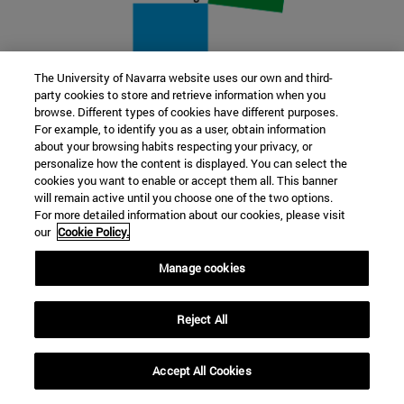
The University of Navarra website uses our own and third-
party cookies to store and retrieve information when you
22 SEP
browse. Different types of cookies have different purposes.
For example, to identify you as a user, obtain information
FUNCIÓN Y FICCIÓN. Varios artistas
about your browsing habits respecting your privacy, or
personalize how the content is displayed. You can select the
cookies you want to enable or accept them all. This banner
Más información
will remain active until you choose one of the two options.
For more detailed information about our cookies, please visit
our
Cookie Policy.
Manage cookies
Reject All
Accept All Cookies