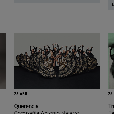
M
28 ABR
25
Querencia
Tr
Compañía Antonio Najarro
Fe