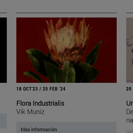
18 OCT'23 / 25 FEB '24
20
Flora Industrialis
Un
Vik Muniz
De
na
Más información