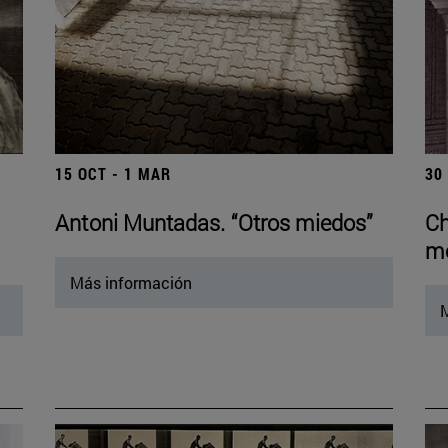
15 OCT - 1 MAR
30
Antoni Muntadas. “Otros miedos”
Ch
mo
Más información
M