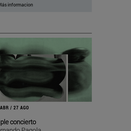
ás informacion
 ABR / 27 AGO
iple concierto
rnando Pagola