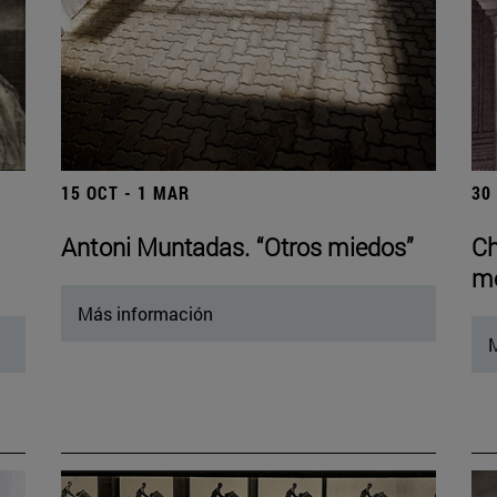
15 OCT - 1 MAR
30
Antoni Muntadas. “Otros miedos”
Ch
mo
Más información
M