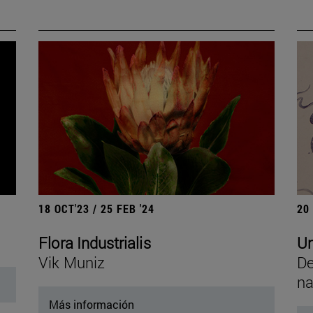
18 OCT'23 / 25 FEB '24
20
Flora Industrialis
Un
Vik Muniz
De
na
Más información