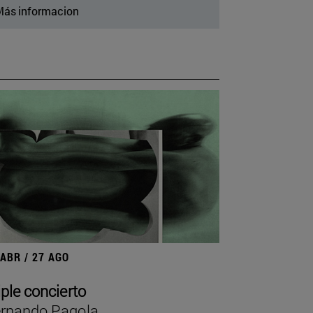
ás informacion
 ABR / 27 AGO
iple concierto
rnando Pagola