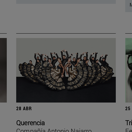
M
28 ABR
25
Querencia
Tr
Compañía Antonio Najarro
Fe