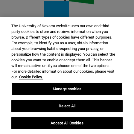
The University of Navarra website uses our own and third-
party cookies to store and retrieve information when you
22 SEP
browse. Different types of cookies have different purposes.
For example, to identify you as a user, obtain information
FUNCIÓN Y FICCIÓN. Varios artistas
about your browsing habits respecting your privacy, or
personalize how the content is displayed. You can select the
cookies you want to enable or accept them all. This banner
Más información
will remain active until you choose one of the two options.
For more detailed information about our cookies, please visit
our
Cookie Policy.
Manage cookies
Reject All
Accept All Cookies