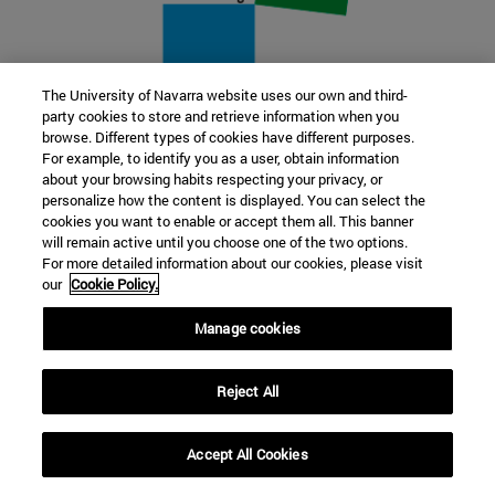
The University of Navarra website uses our own and third-
party cookies to store and retrieve information when you
22 SEP
browse. Different types of cookies have different purposes.
For example, to identify you as a user, obtain information
FUNCIÓN Y FICCIÓN. Varios artistas
about your browsing habits respecting your privacy, or
personalize how the content is displayed. You can select the
cookies you want to enable or accept them all. This banner
Más información
will remain active until you choose one of the two options.
For more detailed information about our cookies, please visit
our
Cookie Policy.
Manage cookies
Reject All
Accept All Cookies