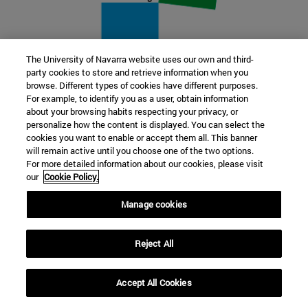
The University of Navarra website uses our own and third-
party cookies to store and retrieve information when you
22 SEP
browse. Different types of cookies have different purposes.
For example, to identify you as a user, obtain information
FUNCIÓN Y FICCIÓN. Varios artistas
about your browsing habits respecting your privacy, or
personalize how the content is displayed. You can select the
cookies you want to enable or accept them all. This banner
Más información
will remain active until you choose one of the two options.
For more detailed information about our cookies, please visit
our
Cookie Policy.
Manage cookies
Reject All
Accept All Cookies