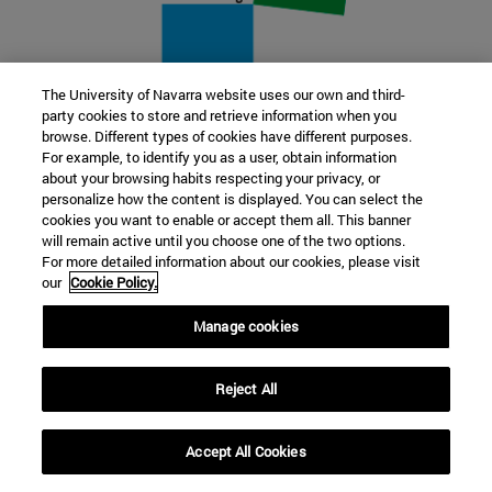
The University of Navarra website uses our own and third-
party cookies to store and retrieve information when you
22 SEP
browse. Different types of cookies have different purposes.
For example, to identify you as a user, obtain information
FUNCIÓN Y FICCIÓN. Varios artistas
about your browsing habits respecting your privacy, or
personalize how the content is displayed. You can select the
cookies you want to enable or accept them all. This banner
Más información
will remain active until you choose one of the two options.
For more detailed information about our cookies, please visit
our
Cookie Policy.
Manage cookies
Reject All
Accept All Cookies