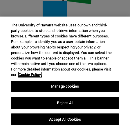
The University of Navarra website uses our own and third-
party cookies to store and retrieve information when you
22 SEP
browse. Different types of cookies have different purposes.
For example, to identify you as a user, obtain information
FUNCIÓN Y FICCIÓN. Varios artistas
about your browsing habits respecting your privacy, or
personalize how the content is displayed. You can select the
cookies you want to enable or accept them all. This banner
Más información
will remain active until you choose one of the two options.
For more detailed information about our cookies, please visit
our
Cookie Policy.
Manage cookies
Reject All
Accept All Cookies