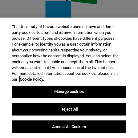
The University of Navarra website uses our own and third-
party cookies to store and retrieve information when you
22 SEP
browse. Different types of cookies have different purposes.
For example, to identify you as a user, obtain information
FUNCIÓN Y FICCIÓN. Varios artistas
about your browsing habits respecting your privacy, or
personalize how the content is displayed. You can select the
cookies you want to enable or accept them all. This banner
Más información
will remain active until you choose one of the two options.
For more detailed information about our cookies, please visit
our
Cookie Policy.
Manage cookies
Reject All
Accept All Cookies