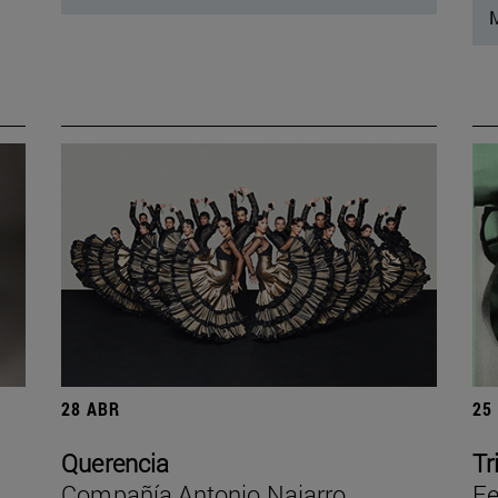
M
28 ABR
25
Querencia
Tr
Compañía Antonio Najarro
Fe