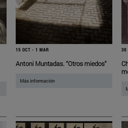
15 OCT - 1 MAR
30
Antoni Muntadas. “Otros miedos”
Ch
mo
Más información
M