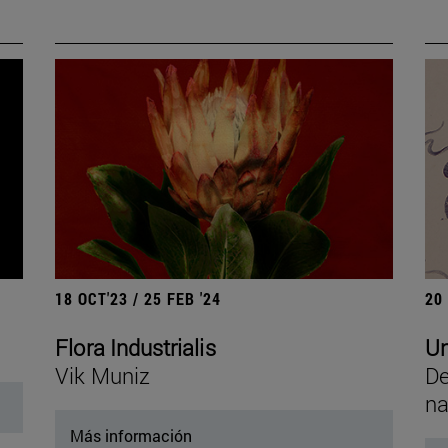
18 OCT'23 / 25 FEB '24
20
Flora Industrialis
Un
Vik Muniz
De
na
Más información