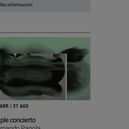
ás informacion
 ABR / 27 AGO
iple concierto
rnando Pagola