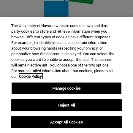
The University of Navarra website uses our own and third-
party cookies to store and retrieve information when you
22 SEP
browse. Different types of cookies have different purposes.
For example, to identify you as a user, obtain information
FUNCIÓN Y FICCIÓN. Varios artistas
about your browsing habits respecting your privacy, or
personalize how the content is displayed. You can select the
cookies you want to enable or accept them all. This banner
Más información
will remain active until you choose one of the two options.
For more detailed information about our cookies, please visit
our
Cookie Policy.
Manage cookies
Reject All
Accept All Cookies