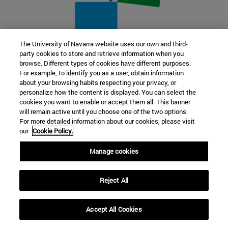
The University of Navarra website uses our own and third-
party cookies to store and retrieve information when you
22 SEP
browse. Different types of cookies have different purposes.
For example, to identify you as a user, obtain information
FUNCIÓN Y FICCIÓN. Varios artistas
about your browsing habits respecting your privacy, or
personalize how the content is displayed. You can select the
cookies you want to enable or accept them all. This banner
Más información
will remain active until you choose one of the two options.
For more detailed information about our cookies, please visit
our
Cookie Policy.
Manage cookies
Reject All
Accept All Cookies