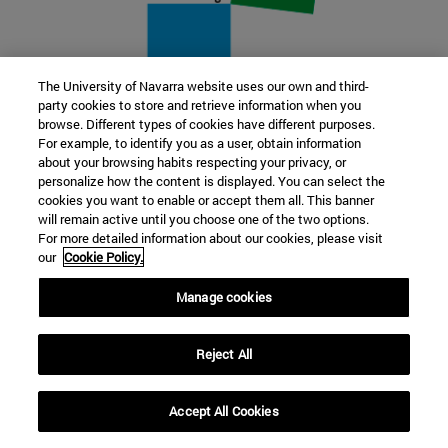
The University of Navarra website uses our own and third-
party cookies to store and retrieve information when you
22 SEP
browse. Different types of cookies have different purposes.
For example, to identify you as a user, obtain information
FUNCIÓN Y FICCIÓN. Varios artistas
about your browsing habits respecting your privacy, or
personalize how the content is displayed. You can select the
cookies you want to enable or accept them all. This banner
Más información
will remain active until you choose one of the two options.
For more detailed information about our cookies, please visit
our
Cookie Policy.
Manage cookies
Reject All
Accept All Cookies