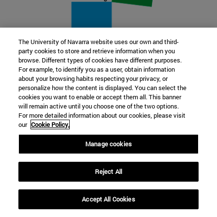
The University of Navarra website uses our own and third-
party cookies to store and retrieve information when you
22 SEP
browse. Different types of cookies have different purposes.
For example, to identify you as a user, obtain information
FUNCIÓN Y FICCIÓN. Varios artistas
about your browsing habits respecting your privacy, or
personalize how the content is displayed. You can select the
cookies you want to enable or accept them all. This banner
Más información
will remain active until you choose one of the two options.
For more detailed information about our cookies, please visit
our
Cookie Policy.
Manage cookies
Reject All
Accept All Cookies