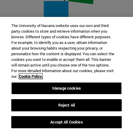
The University of Navarra website uses our own and third-
party cookies to store and retrieve information when you
22 SEP
browse. Different types of cookies have different purposes.
For example, to identify you as a user, obtain information
FUNCIÓN Y FICCIÓN. Varios artistas
about your browsing habits respecting your privacy, or
personalize how the content is displayed. You can select the
cookies you want to enable or accept them all. This banner
Más información
will remain active until you choose one of the two options.
For more detailed information about our cookies, please visit
our
Cookie Policy.
Manage cookies
Reject All
Accept All Cookies