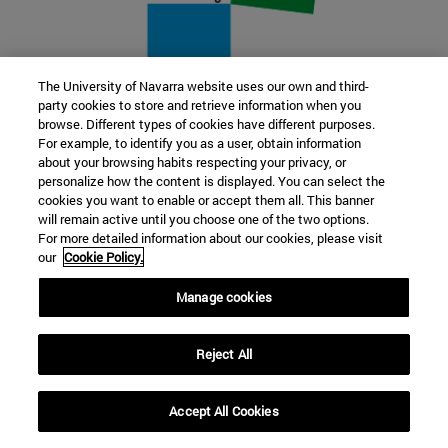
The University of Navarra website uses our own and third-
party cookies to store and retrieve information when you
22 SEP
browse. Different types of cookies have different purposes.
For example, to identify you as a user, obtain information
FUNCIÓN Y FICCIÓN. Varios artistas
about your browsing habits respecting your privacy, or
personalize how the content is displayed. You can select the
cookies you want to enable or accept them all. This banner
Más información
will remain active until you choose one of the two options.
For more detailed information about our cookies, please visit
our
Cookie Policy.
Manage cookies
Reject All
Accept All Cookies