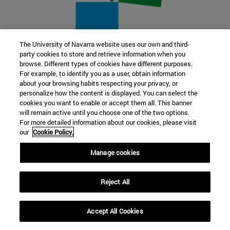
The University of Navarra website uses our own and third-
party cookies to store and retrieve information when you
22 SEP
browse. Different types of cookies have different purposes.
For example, to identify you as a user, obtain information
FUNCIÓN Y FICCIÓN. Varios artistas
about your browsing habits respecting your privacy, or
personalize how the content is displayed. You can select the
cookies you want to enable or accept them all. This banner
Más información
will remain active until you choose one of the two options.
For more detailed information about our cookies, please visit
our
Cookie Policy.
Manage cookies
Reject All
Accept All Cookies