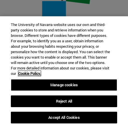
The University of Navarra website uses our own and third-
party cookies to store and retrieve information when you
22 SEP
browse. Different types of cookies have different purposes.
For example, to identify you as a user, obtain information
FUNCIÓN Y FICCIÓN. Varios artistas
about your browsing habits respecting your privacy, or
personalize how the content is displayed. You can select the
cookies you want to enable or accept them all. This banner
Más información
will remain active until you choose one of the two options.
For more detailed information about our cookies, please visit
our
Cookie Policy.
Manage cookies
Reject All
Accept All Cookies