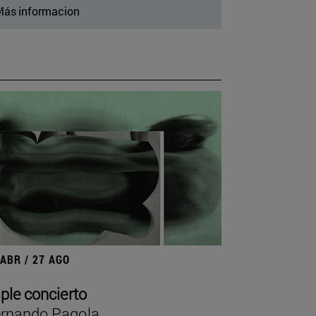
ás informacion
 ABR / 27 AGO
iple concierto
rnando Pagola