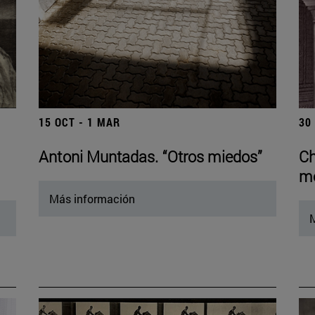
15 OCT - 1 MAR
30
Antoni Muntadas. “Otros miedos”
Ch
mo
Más información
M