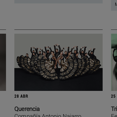
M
28 ABR
25
Querencia
Tr
Compañía Antonio Najarro
Fe