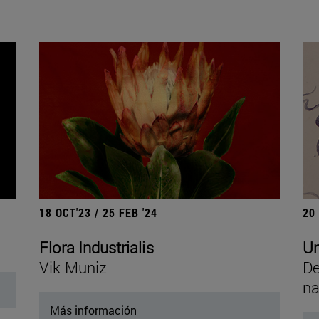
18 OCT'23 / 25 FEB '24
20
Flora Industrialis
Un
Vik Muniz
De
na
Más información