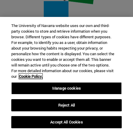
The University of Navarra website uses our own and third-
party cookies to store and retrieve information when you
22 SEP
browse. Different types of cookies have different purposes.
For example, to identify you as a user, obtain information
FUNCIÓN Y FICCIÓN. Varios artistas
about your browsing habits respecting your privacy, or
personalize how the content is displayed. You can select the
cookies you want to enable or accept them all. This banner
Más información
will remain active until you choose one of the two options.
For more detailed information about our cookies, please visit
our
Cookie Policy.
Manage cookies
Reject All
Accept All Cookies