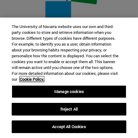
The University of Navarra website uses our own and third-
party cookies to store and retrieve information when you
22 SEP
browse. Different types of cookies have different purposes.
For example, to identify you as a user, obtain information
FUNCIÓN Y FICCIÓN. Varios artistas
about your browsing habits respecting your privacy, or
personalize how the content is displayed. You can select the
cookies you want to enable or accept them all. This banner
Más información
will remain active until you choose one of the two options.
For more detailed information about our cookies, please visit
our
Cookie Policy.
Manage cookies
Reject All
Accept All Cookies