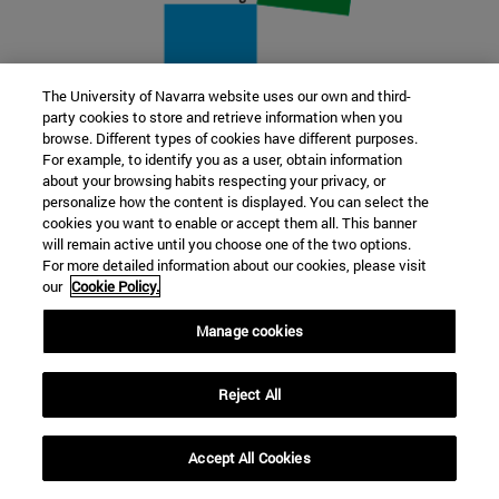
The University of Navarra website uses our own and third-
party cookies to store and retrieve information when you
22 SEP
browse. Different types of cookies have different purposes.
For example, to identify you as a user, obtain information
FUNCIÓN Y FICCIÓN. Varios artistas
about your browsing habits respecting your privacy, or
personalize how the content is displayed. You can select the
cookies you want to enable or accept them all. This banner
Más información
will remain active until you choose one of the two options.
For more detailed information about our cookies, please visit
our
Cookie Policy.
Manage cookies
Reject All
Accept All Cookies