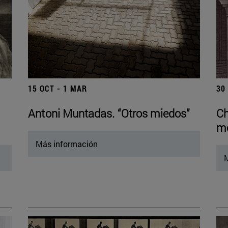
15 OCT - 1 MAR
30
Antoni Muntadas. “Otros miedos”
Ch
mo
Más información
M