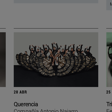
M
28 ABR
25
Querencia
Tr
Compañía Antonio Najarro
Fe