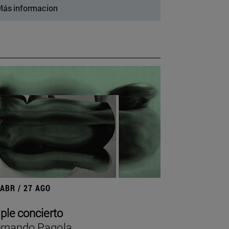
ás informacion
 ABR / 27 AGO
iple concierto
rnando Pagola