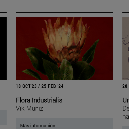
18 OCT'23 / 25 FEB '24
20
Flora Industrialis
Un
Vik Muniz
De
na
Más información