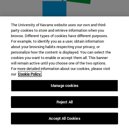
The University of Navarra website uses our own and third-
party cookies to store and retrieve information when you
22 SEP
browse. Different types of cookies have different purposes.
For example, to identify you as a user, obtain information
FUNCIÓN Y FICCIÓN. Varios artistas
about your browsing habits respecting your privacy, or
personalize how the content is displayed. You can select the
cookies you want to enable or accept them all. This banner
Más información
will remain active until you choose one of the two options.
For more detailed information about our cookies, please visit
our
Cookie Policy.
Manage cookies
Reject All
Accept All Cookies