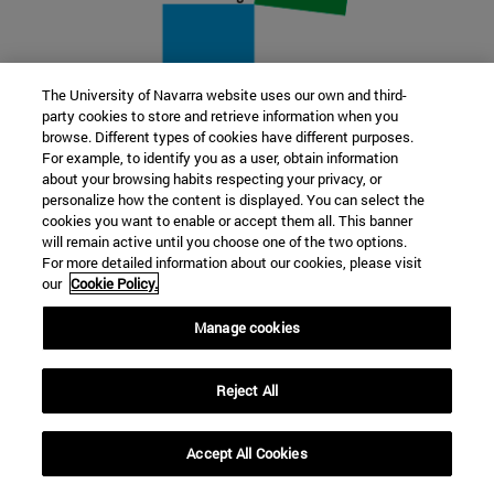
The University of Navarra website uses our own and third-
party cookies to store and retrieve information when you
22 SEP
browse. Different types of cookies have different purposes.
For example, to identify you as a user, obtain information
FUNCIÓN Y FICCIÓN. Varios artistas
about your browsing habits respecting your privacy, or
personalize how the content is displayed. You can select the
cookies you want to enable or accept them all. This banner
Más información
will remain active until you choose one of the two options.
For more detailed information about our cookies, please visit
our
Cookie Policy.
Manage cookies
Reject All
Accept All Cookies