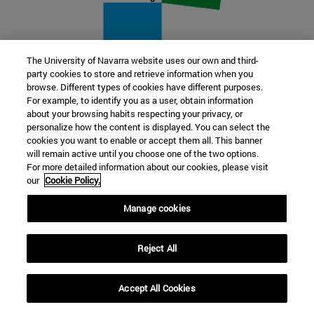
The University of Navarra website uses our own and third-
party cookies to store and retrieve information when you
22 SEP
browse. Different types of cookies have different purposes.
For example, to identify you as a user, obtain information
FUNCIÓN Y FICCIÓN. Varios artistas
about your browsing habits respecting your privacy, or
personalize how the content is displayed. You can select the
cookies you want to enable or accept them all. This banner
Más información
will remain active until you choose one of the two options.
For more detailed information about our cookies, please visit
our
Cookie Policy.
Manage cookies
Reject All
Accept All Cookies