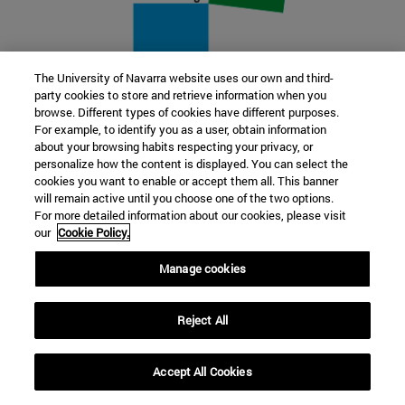
The University of Navarra website uses our own and third-
party cookies to store and retrieve information when you
22 SEP
browse. Different types of cookies have different purposes.
For example, to identify you as a user, obtain information
FUNCIÓN Y FICCIÓN. Varios artistas
about your browsing habits respecting your privacy, or
personalize how the content is displayed. You can select the
cookies you want to enable or accept them all. This banner
Más información
will remain active until you choose one of the two options.
For more detailed information about our cookies, please visit
our
Cookie Policy.
Manage cookies
Reject All
Accept All Cookies