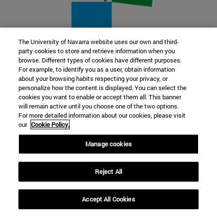
The University of Navarra website uses our own and third-
party cookies to store and retrieve information when you
22 SEP
browse. Different types of cookies have different purposes.
For example, to identify you as a user, obtain information
FUNCIÓN Y FICCIÓN. Varios artistas
about your browsing habits respecting your privacy, or
personalize how the content is displayed. You can select the
cookies you want to enable or accept them all. This banner
Más información
will remain active until you choose one of the two options.
For more detailed information about our cookies, please visit
our
Cookie Policy.
Manage cookies
Reject All
Accept All Cookies