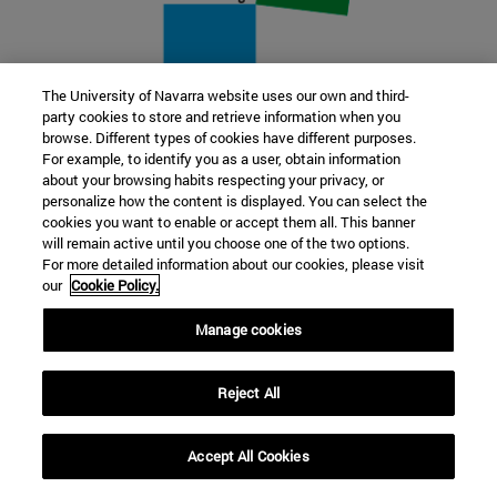
The University of Navarra website uses our own and third-
party cookies to store and retrieve information when you
22 SEP
browse. Different types of cookies have different purposes.
For example, to identify you as a user, obtain information
FUNCIÓN Y FICCIÓN. Varios artistas
about your browsing habits respecting your privacy, or
personalize how the content is displayed. You can select the
cookies you want to enable or accept them all. This banner
Más información
will remain active until you choose one of the two options.
For more detailed information about our cookies, please visit
our
Cookie Policy.
Manage cookies
Reject All
Accept All Cookies