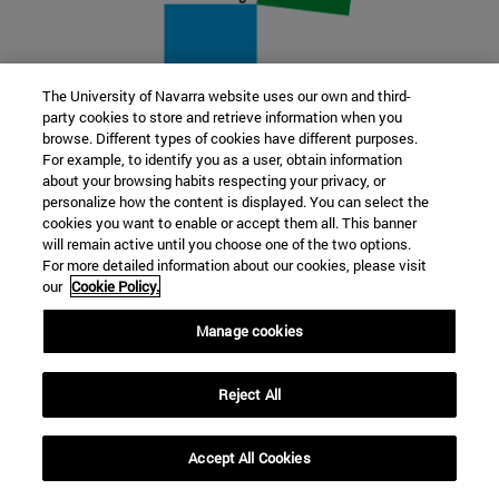
The University of Navarra website uses our own and third-
party cookies to store and retrieve information when you
22 SEP
browse. Different types of cookies have different purposes.
For example, to identify you as a user, obtain information
FUNCIÓN Y FICCIÓN. Varios artistas
about your browsing habits respecting your privacy, or
personalize how the content is displayed. You can select the
cookies you want to enable or accept them all. This banner
Más información
will remain active until you choose one of the two options.
For more detailed information about our cookies, please visit
our
Cookie Policy.
Manage cookies
Reject All
Accept All Cookies