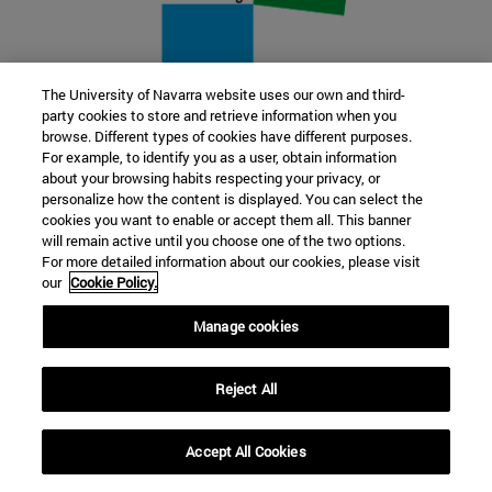
The University of Navarra website uses our own and third-
party cookies to store and retrieve information when you
22 SEP
browse. Different types of cookies have different purposes.
For example, to identify you as a user, obtain information
FUNCIÓN Y FICCIÓN. Varios artistas
about your browsing habits respecting your privacy, or
personalize how the content is displayed. You can select the
cookies you want to enable or accept them all. This banner
Más información
will remain active until you choose one of the two options.
For more detailed information about our cookies, please visit
our
Cookie Policy.
Manage cookies
Reject All
Accept All Cookies