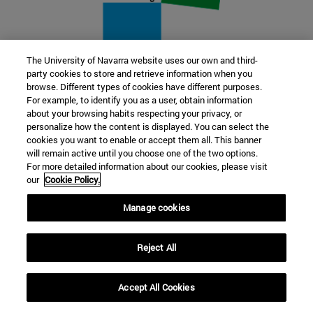
The University of Navarra website uses our own and third-
party cookies to store and retrieve information when you
22 SEP
browse. Different types of cookies have different purposes.
For example, to identify you as a user, obtain information
FUNCIÓN Y FICCIÓN. Varios artistas
about your browsing habits respecting your privacy, or
personalize how the content is displayed. You can select the
cookies you want to enable or accept them all. This banner
Más información
will remain active until you choose one of the two options.
For more detailed information about our cookies, please visit
our
Cookie Policy.
Manage cookies
Reject All
Accept All Cookies