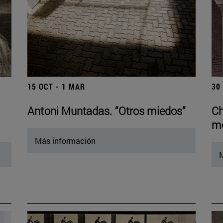
15 OCT - 1 MAR
30
Antoni Muntadas. “Otros miedos”
Ch
mo
Más información
M