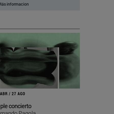
ás informacion
 ABR / 27 AGO
iple concierto
rnando Pagola