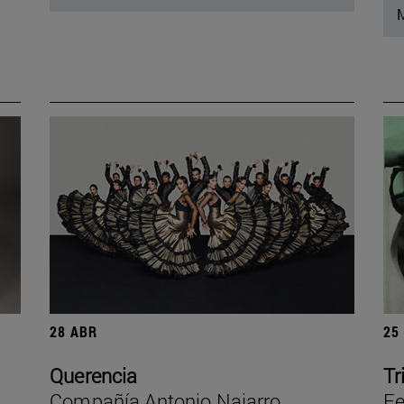
M
28 ABR
25
Querencia
Tr
Compañía Antonio Najarro
Fe