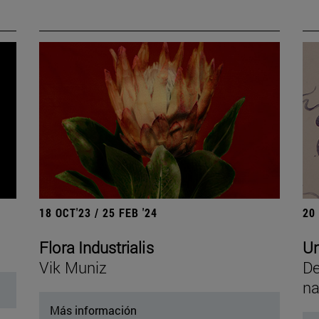
18 OCT'23 / 25 FEB '24
20
Flora Industrialis
Un
Vik Muniz
De
na
Más información