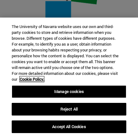
The University of Navarra website uses our own and third-
party cookies to store and retrieve information when you
22 SEP
browse. Different types of cookies have different purposes.
For example, to identify you as a user, obtain information
FUNCIÓN Y FICCIÓN. Varios artistas
about your browsing habits respecting your privacy, or
personalize how the content is displayed. You can select the
cookies you want to enable or accept them all. This banner
Más información
will remain active until you choose one of the two options.
For more detailed information about our cookies, please visit
our
Cookie Policy.
Manage cookies
Reject All
Accept All Cookies