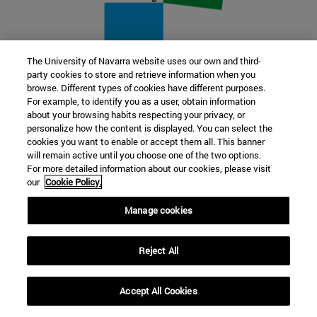
The University of Navarra website uses our own and third-
party cookies to store and retrieve information when you
22 SEP
browse. Different types of cookies have different purposes.
For example, to identify you as a user, obtain information
FUNCIÓN Y FICCIÓN. Varios artistas
about your browsing habits respecting your privacy, or
personalize how the content is displayed. You can select the
cookies you want to enable or accept them all. This banner
Más información
will remain active until you choose one of the two options.
For more detailed information about our cookies, please visit
our
Cookie Policy.
Manage cookies
Reject All
Accept All Cookies