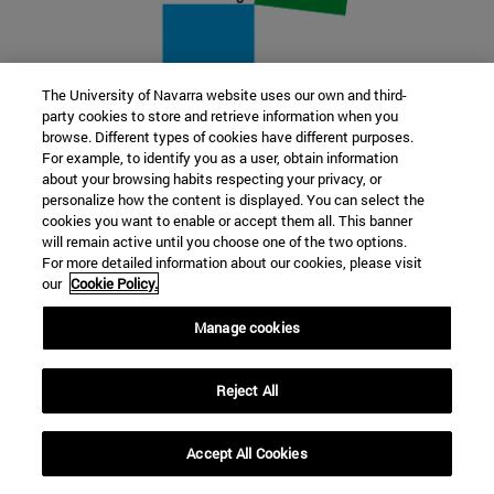
The University of Navarra website uses our own and third-
party cookies to store and retrieve information when you
22 SEP
browse. Different types of cookies have different purposes.
For example, to identify you as a user, obtain information
FUNCIÓN Y FICCIÓN. Varios artistas
about your browsing habits respecting your privacy, or
personalize how the content is displayed. You can select the
cookies you want to enable or accept them all. This banner
Más información
will remain active until you choose one of the two options.
For more detailed information about our cookies, please visit
our
Cookie Policy.
Manage cookies
Reject All
Accept All Cookies