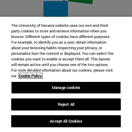
The University of Navarra website uses our own and third-
party cookies to store and retrieve information when you
22 SEP
browse. Different types of cookies have different purposes.
For example, to identify you as a user, obtain information
FUNCIÓN Y FICCIÓN. Varios artistas
about your browsing habits respecting your privacy, or
personalize how the content is displayed. You can select the
cookies you want to enable or accept them all. This banner
Más información
will remain active until you choose one of the two options.
For more detailed information about our cookies, please visit
our
Cookie Policy.
Manage cookies
Reject All
Accept All Cookies