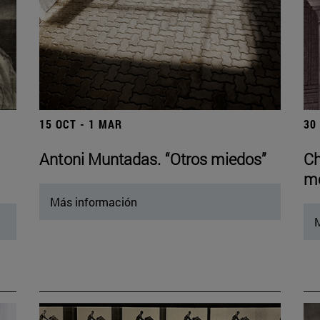
15 OCT - 1 MAR
30
Antoni Muntadas. “Otros miedos”
Ch
mo
Más información
M