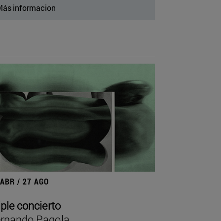
ás informacion
 ABR / 27 AGO
iple concierto
rnando Pagola