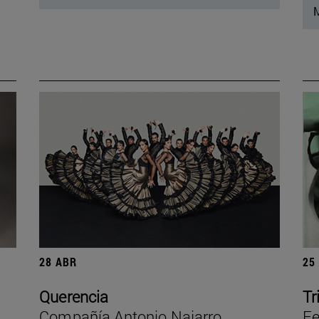
M
28 ABR
25
Querencia
Tr
Compañía Antonio Najarro
Fe