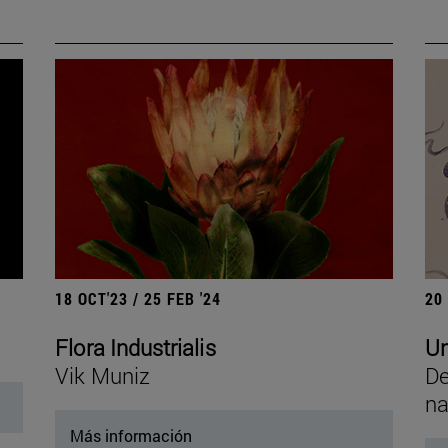
18 OCT'23 / 25 FEB '24
20
Flora Industrialis
Un
Vik Muniz
De
na
Más información