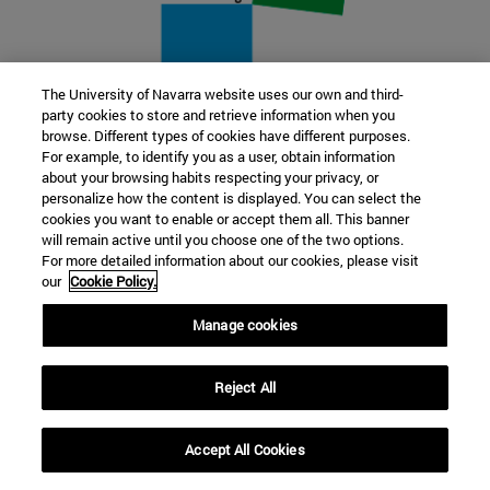
The University of Navarra website uses our own and third-
party cookies to store and retrieve information when you
22 SEP
browse. Different types of cookies have different purposes.
For example, to identify you as a user, obtain information
FUNCIÓN Y FICCIÓN. Varios artistas
about your browsing habits respecting your privacy, or
personalize how the content is displayed. You can select the
cookies you want to enable or accept them all. This banner
Más información
will remain active until you choose one of the two options.
For more detailed information about our cookies, please visit
our
Cookie Policy.
Manage cookies
Reject All
Accept All Cookies