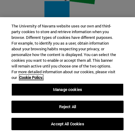
The University of Navarra website uses our own and third-
party cookies to store and retrieve information when you
22 SEP
browse. Different types of cookies have different purposes.
For example, to identify you as a user, obtain information
FUNCIÓN Y FICCIÓN. Varios artistas
about your browsing habits respecting your privacy, or
personalize how the content is displayed. You can select the
cookies you want to enable or accept them all. This banner
Más información
will remain active until you choose one of the two options.
For more detailed information about our cookies, please visit
our
Cookie Policy.
Manage cookies
Reject All
Accept All Cookies