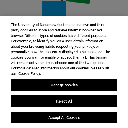
The University of Navarra website uses our own and third-
party cookies to store and retrieve information when you
22 SEP
browse. Different types of cookies have different purposes.
For example, to identify you as a user, obtain information
FUNCIÓN Y FICCIÓN. Varios artistas
about your browsing habits respecting your privacy, or
personalize how the content is displayed. You can select the
cookies you want to enable or accept them all. This banner
Más información
will remain active until you choose one of the two options.
For more detailed information about our cookies, please visit
our
Cookie Policy.
Manage cookies
Reject All
Accept All Cookies