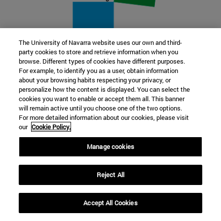
The University of Navarra website uses our own and third-
party cookies to store and retrieve information when you
22 SEP
browse. Different types of cookies have different purposes.
For example, to identify you as a user, obtain information
FUNCIÓN Y FICCIÓN. Varios artistas
about your browsing habits respecting your privacy, or
personalize how the content is displayed. You can select the
cookies you want to enable or accept them all. This banner
Más información
will remain active until you choose one of the two options.
For more detailed information about our cookies, please visit
our
Cookie Policy.
Manage cookies
Reject All
Accept All Cookies